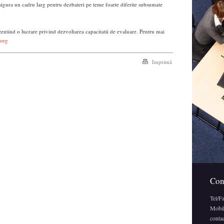
igura un cadru larg pentru dezbateri pe teme foarte diferite subsumate
zentind o lucrare privind dezvoltarea capacitatii de evaluare. Pentru mai
.org
Imprimă
Con
Tel/F
Mobil
conta