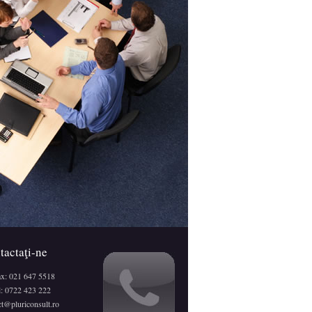
tactaţi-ne
ax: 021 647 5518
: 0722 423 222
ct@pluriconsult.ro