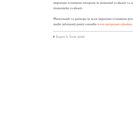
important eveniment european in domeniul evaluarii va as
domeniului evaluarii.
Pluriconsult va participa la acest important eveniment pre
multe informatii puteti consulta
www.europeanevaluation
Înapoi la Toate ştirile